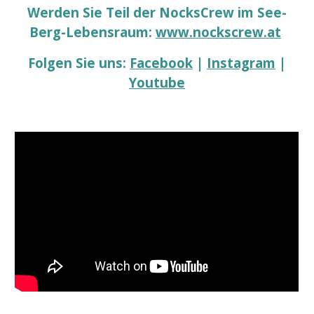
Werden Sie Teil der NocksCrew im See-
Berg-Lebensraum:
www.nockscrew.at
Folgen Sie uns:
Facebook
|
Instagram
|
Youtube