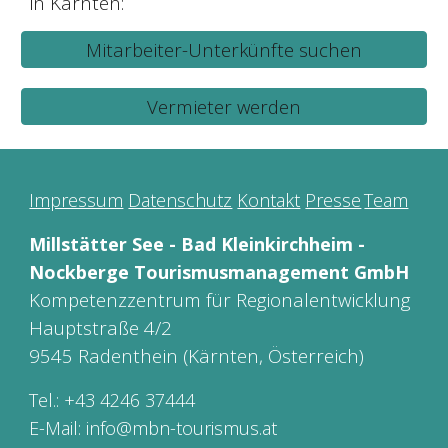
in Kärnten:
Mitarbeiter-Unterkünfte suchen
Vermieter werden
Impressum
Datenschutz
Kontakt
Presse
Team
Millstätter See - Bad Kleinkirchheim -
Nockberge Tourismusmanagement GmbH
Kompetenzzentrum für Regionalentwicklung
Hau
ptstraße 4/2
9545 Radenthein (Kärnten, Österreich)
Tel.:
+43 4246 37444
E-Mail:
info@mbn-tourismus.at